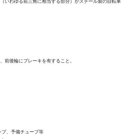
（いわゆる前三角に相当する部分）がスチール製の自転車
、前後輪にブレーキを有すること。
ンプ、予備チューブ等