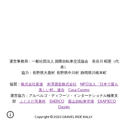
運営事務局：一般社団法人 国際自転車交流協会 長谷川 昭憲（代
表）
協力：長野県大鹿村 長野県中川村 静岡県川根本町
協賛：
株式会社新進
米澤酒造株式会社
NPO法人「日本で最も
美しい村」連合
Casa Cuomo
運営協力
：アルベルゴ・ディフーソ・インターナショナル極東支
部
ふじえだ耳鼻科
SHERCO
葉山自転車市場
EXAPIECO
Design
Copyright © 2023 GRAVEL RIDE RALLY.