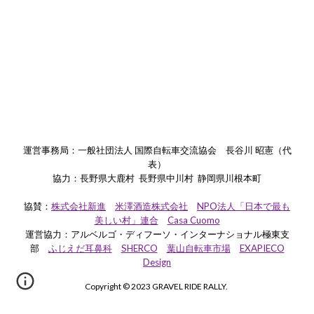
運営事務局：一般社団法人 国際自転車交流協会 長谷川 昭憲（代
表）
協力：長野県大鹿村 長野県中川村 静岡県川根本町
協賛：
株式会社新進
米澤酒造株式会社
NPO法人「日本で最も
美しい村」連合
Casa Cuomo
運営協力
：アルベルゴ・ディフーソ・インターナショナル極東支
部
ふじえだ耳鼻科
SHERCO
葉山自転車市場
EXAPIECO
Design
Copyright © 2023 GRAVEL RIDE RALLY.